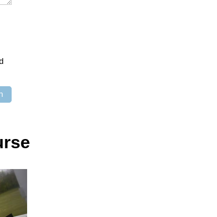
d
n
urse