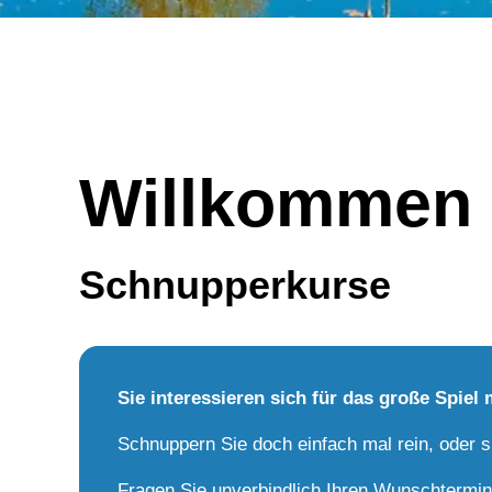
Willkommen 
Schnupperkurse
Sie interessieren sich für das große Spiel 
Schnuppern Sie doch einfach mal rein, oder s
Fragen Sie unverbindlich Ihren Wunschtermin 